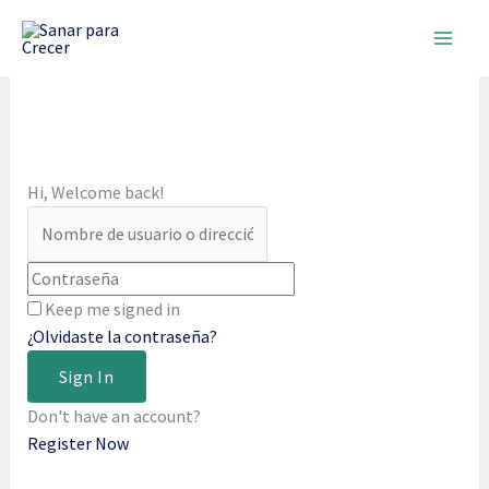
Ir
al
contenido
Hi, Welcome back!
Keep me signed in
¿Olvidaste la contraseña?
Sign In
Don't have an account?
Register Now