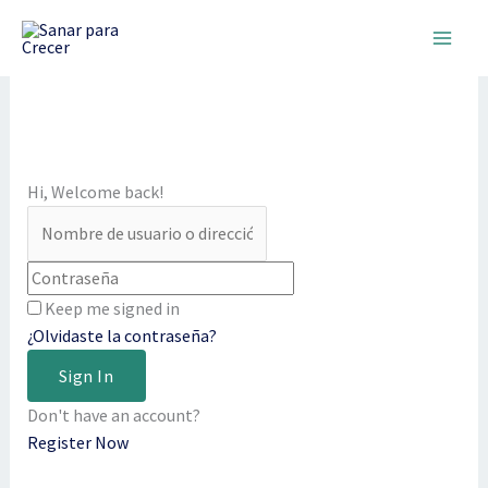
Ir
al
contenido
Hi, Welcome back!
Keep me signed in
¿Olvidaste la contraseña?
Sign In
Don't have an account?
Register Now